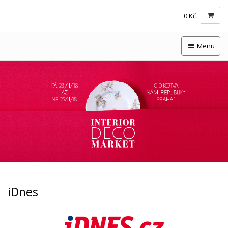
0 Kč
Menu
iDnes