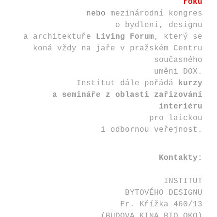
roku
nebo
mezinárodní kongres
o bydlení, designu
a architektuře
Living Forum
, který se
koná vždy na jaře v pražském Centru
současného
uměni DOX.
Institut dále pořádá
kurzy
a semináře z oblasti zařizování
interiéru
pro laickou
i odbornou veřejnost.
Kontakty:
INSTITUT
BYTOVÉHO DESIGNU
Fr. Křížka 460/13
(BUDOVA KINA BIO OKO)