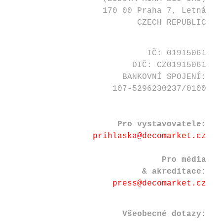
170 00 Praha 7, Letná
CZECH REPUBLIC
IČ: 01915061
DIČ: CZ01915061
BANKOVNÍ SPOJENÍ:
107-5296230237/0100
Pro vystavovatele
:
prihlaska@decomarket.cz
Pro média
& akreditace:
press@decomarket.cz
Všeobecné dotazy: